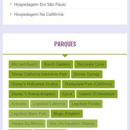
Hospedagem Em São Paulo
Hospedagem Na Califórnia
PARQUES
Blizzard Beach
Busch Gardens
Discovery Cove
Disney California Adventure Park
Disney Springs
Disney's Hollywood Studios
Disneyland Park (Califórnia)
Disney´s Animal Kingdom
Epcot
Islands Of Adventure
Kidzania
Legoland California
Legoland Florida
Legoland Water Park
Magic Kingdom
Parque Da Mônica
Sea Life Aquarium Orlando