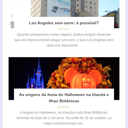
Los Angeles sem carro: é possível?
Quando planejamos nossa viagem, muitos amigos disseram
que era imprescindível alugar um carro, e que Los Angeles sem
carro era impossível. ...
As origens da festa do Halloween na Irlanda e
Ilhas Britânicas
A origem do Halloween, na Irlanda e nas Ilhas Britânicas,
remonta há mais de 2 mil anos. Na noite de 31 de outubro, os
celtas comemoravam um...