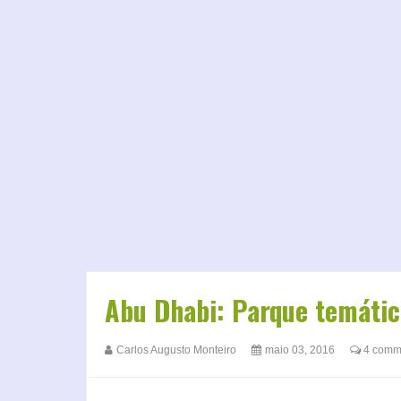
Abu Dhabi: Parque temátic
Carlos Augusto Monteiro
maio 03, 2016
4 comm