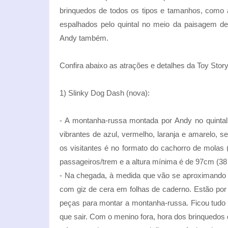
brinquedos de todos os tipos e tamanhos, como a
espalhados pelo quintal no meio da paisagem d
Andy também.
Confira abaixo as atrações e detalhes da Toy Stor
1) Slinky Dog Dash (nova):
- A montanha-russa montada por Andy no quintal 
vibrantes de azul, vermelho, laranja e amarelo, 
os visitantes é no formato do cachorro de molas 
passageiros/trem e a altura mínima é de 97cm (38 
- Na chegada, à medida que vão se aproximando d
com giz de cera em folhas de caderno. Estão por 
peças para montar a montanha-russa. Ficou tudo
que sair. Com o menino fora, hora dos brinquedos