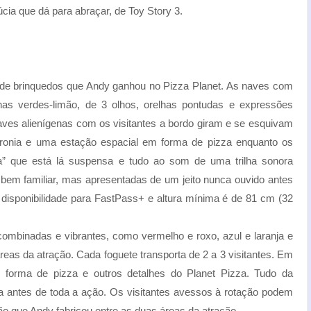
úcia que dá para abraçar, de Toy Story 3.
to de brinquedos que Andy ganhou no Pizza Planet. As naves com
enas verdes-limão, de 3 olhos, orelhas pontudas e expressões
aves alienígenas com os visitantes a bordo giram e se esquivam
ronia e uma estação espacial em forma de pizza enquanto os
ra” que está lá suspensa e tudo ao som de uma trilha sonora
em familiar, mas apresentadas de um jeito nunca ouvido antes
m disponibilidade para FastPass+ e altura mínima é de 81 cm (32
mbinadas e vibrantes, como vermelho e roxo, azul e laranja e
as da atração. Cada foguete transporta de 2 a 3 visitantes. Em
 forma de pizza e outros detalhes do Planet Pizza. Tudo da
a antes de toda a ação. Os visitantes avessos à rotação podem
o que Andy fabricou entre as duas áreas da atração.