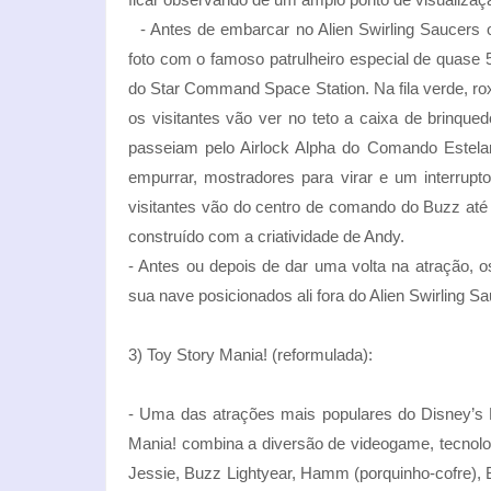
- Antes de embarcar no Alien Swirling Saucers o
foto com o famoso patrulheiro especial de quase 
do Star Command Space Station. Na fila verde, rox
os visitantes vão ver no teto a caixa de brinq
passeiam pelo Airlock Alpha do Comando Estelar
empurrar, mostradores para virar e um interrupt
visitantes vão do centro de comando do Buzz até
construído com a criatividade de Andy.
- Antes ou depois de dar uma volta na atração, 
sua nave posicionados ali fora do Alien Swirling S
3) Toy Story Mania! (reformulada):
- Uma das atrações mais populares do Disney’s 
Mania! combina a diversão de videogame, tecnol
Jessie, Buzz Lightyear, Hamm (porquinho-cofre), B