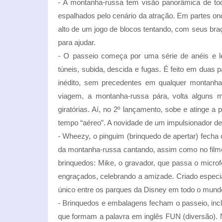
- A montanha-russa tem visão panorâmica de to
espalhados pelo cenário da atração. Em partes on
alto de um jogo de blocos tentando, com seus braç
para ajudar.
- O passeio começa por uma série de anéis e l
túneis, subida, descida e fugas. É feito em duas
inédito, sem precedentes em qualquer montanh
viagem, a montanha-russa pára, volta alguns 
giratórias. Aí, no 2º lançamento, sobe e atinge
tempo “aéreo”. A novidade de um impulsionador de 
- Wheezy, o pinguim (brinquedo de apertar) fecha
da montanha-russa cantando, assim como no filme
brinquedos: Mike, o gravador, que passa o microfo
engraçados, celebrando a amizade. Criado especi
único entre os parques da Disney em todo o mund
- Brinquedos e embalagens fecham o passeio, inc
que formam a palavra em inglês FUN (diversão). N