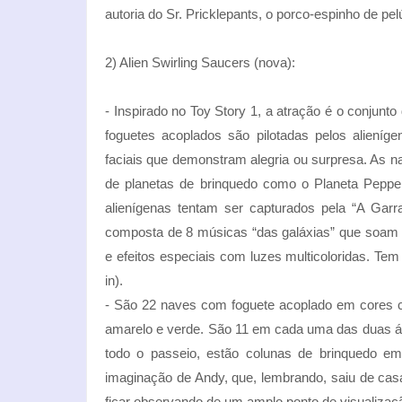
autoria do Sr. Pricklepants, o porco-espinho de pel
2) Alien Swirling Saucers (nova):
- Inspirado no Toy Story 1, a atração é o conjun
foguetes acoplados são pilotadas pelos alieníg
faciais que demonstram alegria ou surpresa. As n
de planetas de brinquedo como o Planeta Peppe
alienígenas tentam ser capturados pela “A Gar
composta de 8 músicas “das galáxias” que soam b
e efeitos especiais com luzes multicoloridas. Te
in).
- São 22 naves com foguete acoplado em cores co
amarelo e verde. São 11 em cada uma das duas áre
todo o passeio, estão colunas de brinquedo em
imaginação de Andy, que, lembrando, saiu de cas
ficar observando de um amplo ponto de visualizaçã