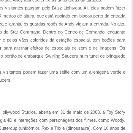
s visitantes passam pelo Buzz Lightyear. Ali, eles podem fazer
5 metros de altura, que está apoiado em blocos perto da entrada
a e laranja, os guardas robôs de Andy vigiam a entrada. No alto,
uedo do Star Command. Dentro do Centro de Comando, enquanto
 e pelos vãos coloridos da estação espacial, tem botões para
or para alternar efeitos de especiais de som e de imagens. Os
 o portão de embarque Swirling Saucers num túnel de brinquedo
os visitantes podem fazer uma selfie com um alienígena verde e
aucers.
Hollywood Studios, aberta em 31 de maio de 2008, a Toy Story
ogia 4D e interações com personagens dos filmes, como Woody,
uttercup (unicórnio), Rex e Trixie (dinossaura). Com 10 anos de