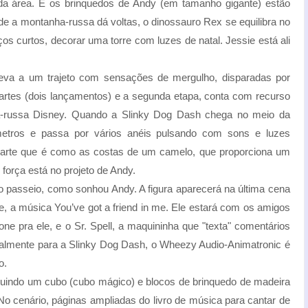
da área. E os brinquedos de Andy (em tamanho gigante) estão
de a montanha-russa dá voltas, o dinossauro Rex se equilibra no
os curtos, decorar uma torre com luzes de natal. Jessie está ali
eva a um trajeto com sensações de mergulho, disparadas por
 partes (dois lançamentos) e a segunda etapa, conta com recurso
a-russa Disney. Quando a Slinky Dog Dash chega no meio da
metros e passa por vários anéis pulsando com sons e luzes
 a parte que é como as costas de um camelo, que proporciona um
força está no projeto de Andy.
 o passeio, como sonhou Andy. A figura aparecerá na última cena
, a música You’ve got a friend in me. Ele estará com os amigos
ne pra ele, e o Sr. Spell, a maquininha que "texta" comentários
almente para a Slinky Dog Dash, o Wheezy Audio-Animatronic é
o.
luindo um cubo (cubo mágico) e blocos de brinquedo de madeira
o cenário, páginas ampliadas do livro de música para cantar de