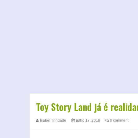
Toy Story Land já é realid
Isabel Trindade
julho 17, 2018
0 comment