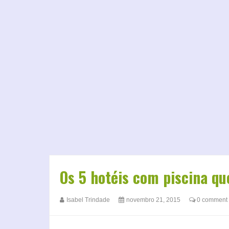
Os 5 hotéis com piscina qu
Isabel Trindade
novembro 21, 2015
0 comment